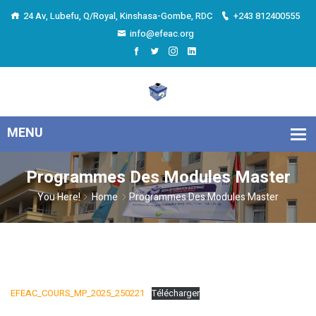
24 Av, Lubefu, Q/Royal, Kinshasa-Gombe, RDC
+243 812400555
info@efeac.org
Programmes Des Modules Master
You Here!
Home
Programmes Des Modules Master
EFEAC_COURS_MP_2025_250221
Télécharger