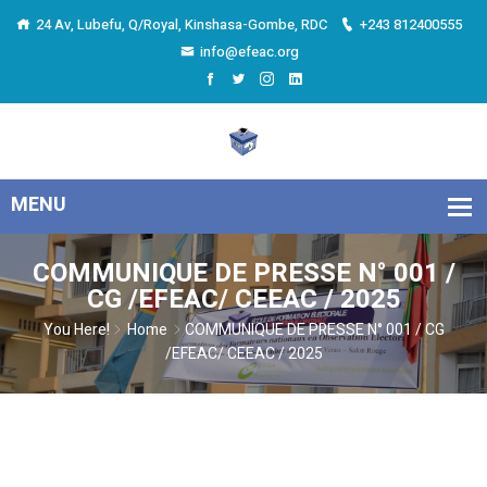
24 Av, Lubefu, Q/Royal, Kinshasa-Gombe, RDC
+243 812400555
info@efeac.org
COMMUNIQUE DE PRESSE N° 001 /
CG /EFEAC/ CEEAC / 2025
You Here!
Home
COMMUNIQUE DE PRESSE N° 001 / CG
/EFEAC/ CEEAC / 2025