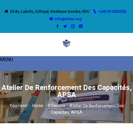
24 Av, Lubefu, Q/Royal, Kinshasa-Gombe, RDC
+243 812400555
info@efeac.org
Atelier De Renforcement Des Capacités,
APSA
You Here!
Home
It Service
Atelier De Renforcement Des
Capacités, APSA