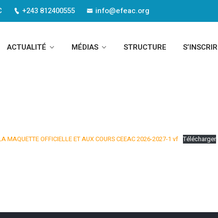
C
+243 812400555
info@efeac.org
amme Des Modules Master I 202
ACTUALITÉ
MÉDIAS
STRUCTURE
S’INSCRIR
ou Here!
Home
Programme Des Modules Master I 2025-20
LA MAQUETTE OFFICIELLE ET AUX COURS CEEAC 2026-2027-1 vf
Télécharger