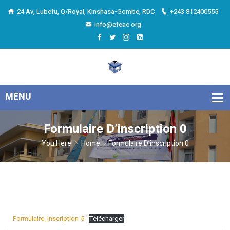
24 Av, Lubefu, Q/Royal, Kinshasa-Gombe, RDC
+243 812400555
info@efeac.org
Formulaire D’inscription 0
You Here!
Home
Formulaire D’inscription 0
Formulaire_Inscription-5
Télécharger