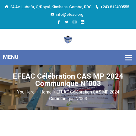
24 Av, Lubefu, Q/Royal, Kinshasa-Gombe, RDC
+243 812400555
info@efeac.org
EFEAC Célébration CAS MP 2024
Communique N°003
You Here!
Home
EFEAC Célébration CAS MP 2024
Communique N°003