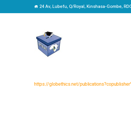
24 Av, Lubefu, Q/Royal, Kinshasa-Gombe, RD
https://globethics.net/publications?copublis