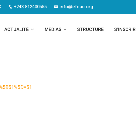
C
+243 812400555
info@efeac.org
Cliquez Sur Le Lien
ACTUALITÉ
MÉDIAS
STRUCTURE
S’INSCRIR
You Here!
Home
Cliquez Sur Le Lien
her%5B51%5D=51