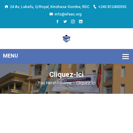
24 Av, Lubefu, Q/Royal, Kinshasa-Gombe, RDC
+243 812400555
info@efeac.org
Cliquez-Ici
You Here!
Home
Cliquez-Ici